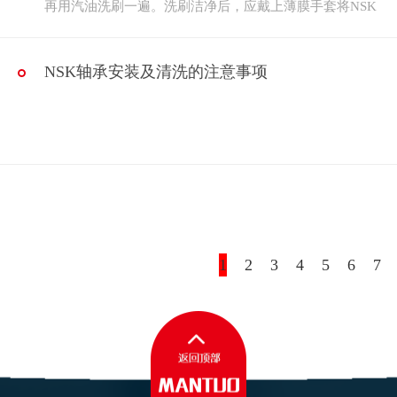
再用汽油洗刷一遍。洗刷洁净后，应戴上薄膜手套将NSK
NSK轴承安装及清洗的注意事项
1
2
3
4
5
6
7