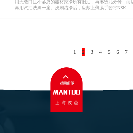
用无缝口且不落屑的器材挖净所有旧油，再淋烫几分钟，而
再用汽油洗刷一遍。洗刷洁净后，应戴上薄膜手套将NSK
1
2
3
4
5
6
7