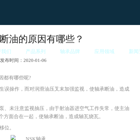
断油的原因有哪些？
于我们
产品系列
轴承品牌
应用领域
新闻
发布时间：2020-01-06
都有哪些呢?
生误操作，而对润滑油压叉末加强监视，使轴承断油，造成
泵、未注意监视抽压，由于射油器进空气工作失常，使主油
个方面合在一起，使轴承断油，造成轴瓦烧瓦。
移位。