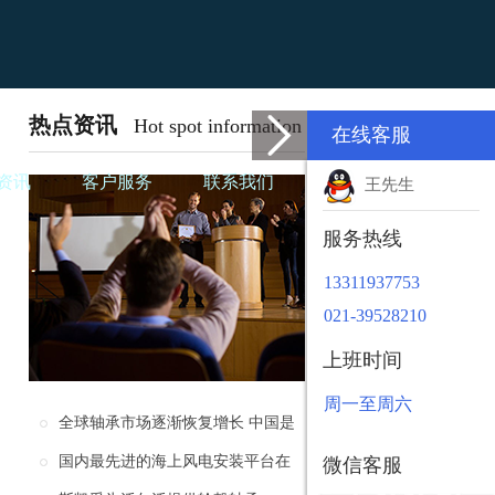
热点资讯
Hot spot information
在线客服
资讯
客户服务
联系我们
王先生
服务热线
13311937753
021-39528210
上班时间
周一至周六
全球轴承市场逐渐恢复增长 中国是
未来轴承制造行业的主要市场
国内最先进的海上风电安装平台在
微信客服