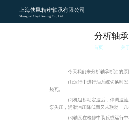
上海侠邑精密轴承有限公司
Shanghai Xiayi Bearing Co., Ltd
分析轴承
首页
关
今天我们来分析轴承断油的原因
(1)运行中进行油系统切换时发
烧瓦。
(2)机组起动定速后，停调速油
泵失压，润滑油压降低而又未联动，几
(3)轴瓦在检修中装反或运行中