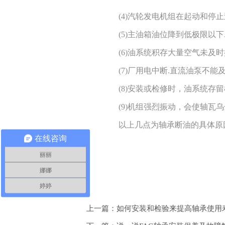
(4)汽轮发电机组在起动和停止
(5)主油箱油位降到低极限以下
(6)油系统积存大量空气未及时
(7)厂用电中断.直流油泵不能
(8)安装或检修时，油系统存留
(9)机组强烈振动，会使轴瓦乌
以上几点为轴承断油的具体原因
在线咨询
丽丽
娜娜
婷婷
上一篇：如何安装和检验来提高轴承使用