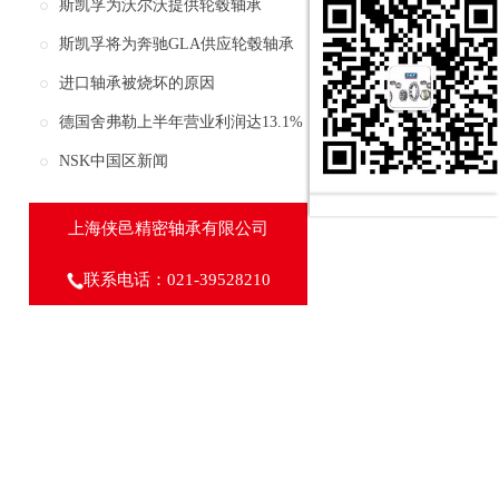
上海亮相
斯凯孚为沃尔沃提供轮毂轴承
斯凯孚将为奔驰GLA供应轮毂轴承
进口轴承被烧坏的原因
德国舍弗勒上半年营业利润达13.1%
保持强劲增长
NSK中国区新闻
上海侠邑精密轴承有限公司
联系电话：021-39528210