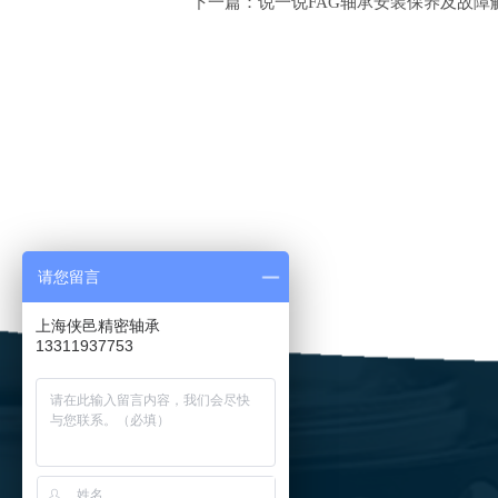
下一篇：说一说FAG轴承安装保养及故障
请您留言
上海侠邑精密轴承
13311937753