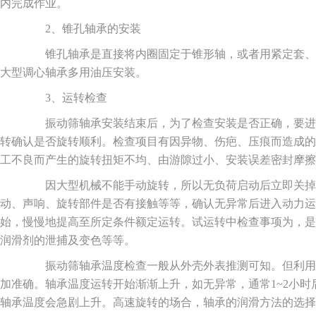
内完成作业。
2、锥孔轴承的安装
锥孔轴承是直接将内圈固定于锥形轴，或者用紧定套、
大型调心轴承多用油压安装。
3、运转检查
振动筛轴承安装结束后，为了检查安装是否正确，要进
转确认是否旋转顺利。检查项目有因异物、伤疤、压痕而造成的
工不良而产生的旋转扭矩不均、由游隙过小、安装误差密封摩擦
因大型机械不能手动旋转，所以无负荷启动后立即关掉
动、声响、旋转部件是否有接触等等，确认无异常后进入动力运
始，慢慢地提高至所定条件额定运转。试运转中检查事项为，是
润滑剂的泄捕及变色等等。
振动筛轴承温度检查一般从外壳外表推测可知。但利用
加准确。轴承温度运转开始渐渐上升，如无异常，通常1~2小
轴承温度会急剧上升。高速旋转的场合，轴承的润滑方法的选择