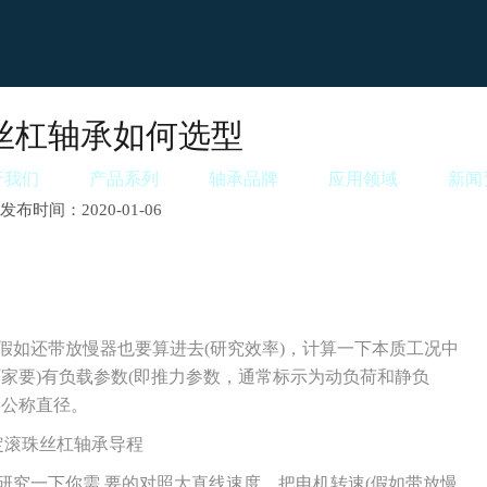
丝杠轴承如何选型
于我们
产品系列
轴承品牌
应用领域
新闻
发布时间：2020-01-06
还带放慢器也要算进去(研究效率)，计算一下本质工况中
家要)有负载参数(即推力参数，通常标示为动负荷和静负
的公称直径。
滚珠丝杠轴承导程
一下你需 要的对照大直线速度，把电机转速(假如带放慢