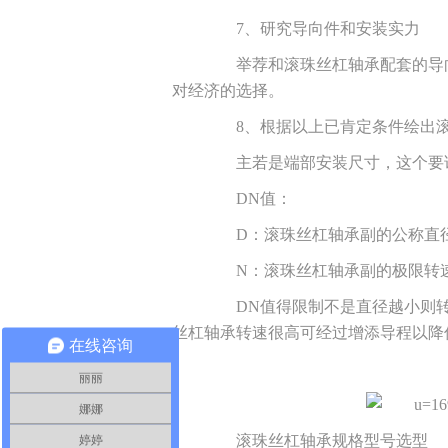
7、研究导向件和安装实力
举荐和滚珠丝杠轴承配套的导向
对经济的选择。
8、根据以上已肯定条件绘出滚
主若是端部安装尺寸，这个要详
DN值：
D：滚珠丝杠轴承副的公称直径，
N：滚珠丝杠轴承副的极限转速(r
DN值得限制不是直径越小则转
丝杠轴承转速很高可经过增添导程以降
在线咨询
丽丽
娜娜
滚珠丝杠轴承规格型号选型
婷婷