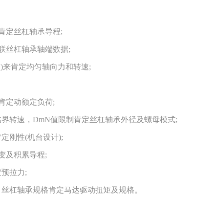
定丝杠轴承导程;
丝杠轴承轴端数据;
来肯定均匀轴向力和转速;
定动额定负荷;
转速，DmN值限制肯定丝杠轴承外径及螺母模式;
刚性(机台设计);
及积累导程;
预拉力;
丝杠轴承规格肯定马达驱动扭矩及规格。