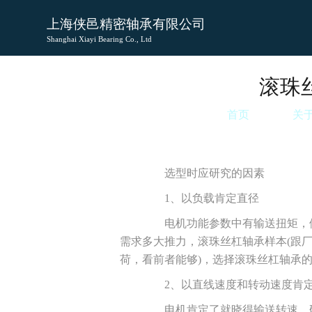
上海侠邑精密轴承有限公司
Shanghai Xiayi Bearing Co., Ltd
滚珠
首页
关
选型时应研究的因素
1、以负载肯定直径
电机功能参数中有输送扭矩，假如
需求多大推力，滚珠丝杠轴承样本(跟厂
荷，看前者能够)，选择滚珠丝杠轴承
2、以直线速度和转动速度肯定
电机肯定了就晓得输送转速，研究