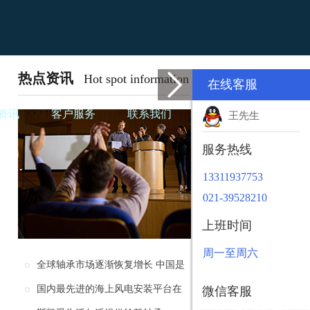
热点资讯
Hot spot information
在线客服
资讯
客户服务
联系我们
王先生
服务热线
13311937753
021-39528210
上班时间
周一至周六
全球轴承市场逐渐恢复增长 中国是
未来轴承制造行业的主要市场
国内最先进的海上风电安装平台在
微信客服