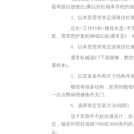
器再除以放慢比)乘以丝杠轴承导程的
3、以本质需求肯定滚珠丝杠轴
总长=工作行程+螺母长度+平安
套，需求把护套的伸缩比值(通常是1：
4、以本质需求肯定滚珠丝杠轴
通常机械选C7下面能够，数控机床
看样本)。
5、以安装条件和尺寸结构等肯
螺母有很多结构，差异的螺母结
一出点弊病维修换件无门。
6、选择肯定安装方法(端部)
这个安装件不妨自身设计，也不
态，轴承对照好选择7000或3000
止。