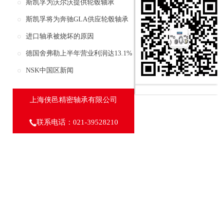
上海亮相
斯凯孚为沃尔沃提供轮毂轴承
斯凯孚将为奔驰GLA供应轮毂轴承
进口轴承被烧坏的原因
德国舍弗勒上半年营业利润达13.1%
保持强劲增长
NSK中国区新闻
上海侠邑精密轴承有限公司
联系电话：021-39528210