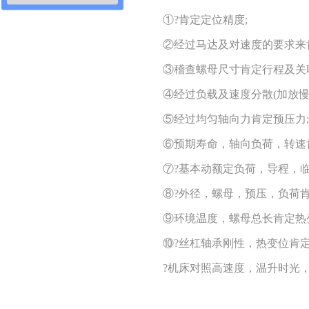
①?肯定定位精度;
②经过马达及对速度的要求来肯
③稽查螺母尺寸肯定行程及关联
④经过负载及速度分散(加放慢)
⑤经过均匀轴向力肯定预压力;
⑥预期寿命，轴向负荷，转速肯
⑦?基本动额定负荷，导程，临界
⑧?外径，螺母，预压，负荷肯定
⑨环境温度，螺母总长肯定热变
⑩?丝杠轴承刚性，热变位肯定
?机床对照高速度，温升时光，