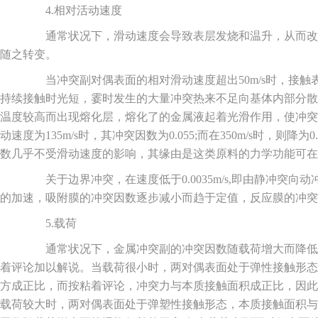
4.相对活动速度
通常状况下，滑动速度会导致表层发烧和温升，从而改
随之转变。
当冲突副对偶表面的相对滑动速度超出50m/s时，接触
持续接触时光短，霎时发生的大量冲突热来不足向基体内部分散
温度较高而出现熔化层，熔化了的金属液起着光滑作用，使冲突
动速度为135m/s时，其冲突因数为0.055;而在350m/s时，则降为
数几乎不受滑动速度的影响，其缘由是这类原料的力学功能可在
关于边界冲突，在速度低于0.0035m/s,即由静冲突向
的加速，吸附膜的冲突因数逐步减小而趋于定值，反应膜的冲突
5.载荷
通常状况下，金属冲突副的冲突因数随载荷增大而降低
着评论加以解说。当载荷很小时，两对偶表面处于弹性接触形态，
方成正比，而按粘着评论，冲突力与本质接触面积成正比，因此冲
载荷较大时，两对偶表面处于弹塑性接触形态，本质接触面积与载