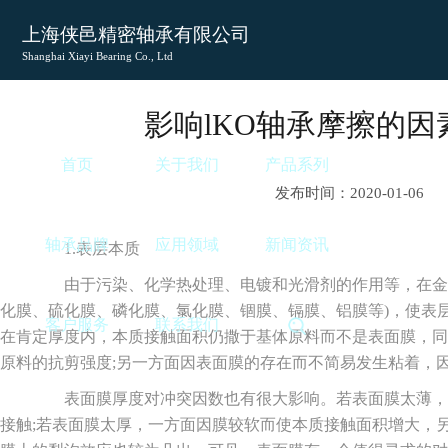
上海侠邑精密轴承有限公司
Shanghai Xiayi Bearing Co., Ltd
影响lKO轴承摩擦的因
首页
关于我们
产品系列
发布时间：2020-01-06
轴承品牌
应用领域
新闻资讯
1.表层本质
由于污染、化学热处理、电镀和光滑剂的作用等，在金属
化膜、硫化膜、磷化膜、氯化膜、锢膜、镉膜、铝膜等)，使表
客户服务
联系我们
在肯定厚度内，本质接触面积仍撒于基体原料而不是表面膜，同
原料的抗剪强度;另一方面因表面膜的存在而不简易发生粘着，
表面膜厚度对冲突因数也有很大影响。若表面膜太薄，
接触;若表面膜太厚，一方面因膜较软而使本质接触面积增大，