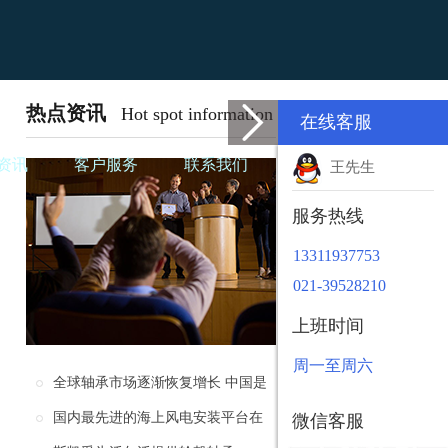
热点资讯
Hot spot information
在线客服
资讯
客户服务
联系我们
王先生
服务热线
13311937753
021-39528210
上班时间
周一至周六
全球轴承市场逐渐恢复增长 中国是
未来轴承制造行业的主要市场
国内最先进的海上风电安装平台在
微信客服