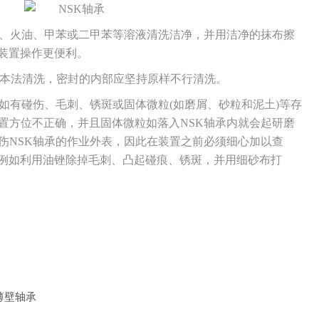
、火油、甲苯或二甲苯等溶液清洗洁净，并用洁净的抹布擦
装置操作更便利。
用本法清洗，密封的内部应坚持原样不行清洗。
如有碰伤、毛刺、锈斑或固体微粒(如磨屑、砂粒和泥土)等存
置方位不正确，并且固体微粒如落入NSK轴承内就会起研磨
伤NSK轴承的作业外表，因此在装置之前必须细心加以查
例如利用油锉除掉毛刺、凸起碰痕、锈斑，并用细砂布打
薄壁轴承