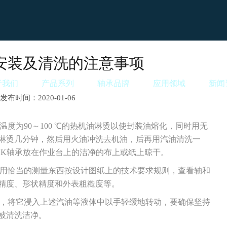
承安装及清洗的注意事项
于我们
产品系列
轴承品牌
应用领域
新闻
发布时间：2020-01-06
温度为90～100 ℃的热机油淋烫以使封装油熔化，同时用无
淋烫几分钟，然后用火油冲洗去机油，后再用汽油清洗一
SK轴承放在作业台上的洁净的布上或纸上晾干。
该用恰当的测量东西按设计图纸上的技术要求规则，查看轴和
精度、形状精度和外表粗糙度等。
装，将它浸入上述汽油等液体中以手轻缓地转动，要确保坚持
被清洗洁净。