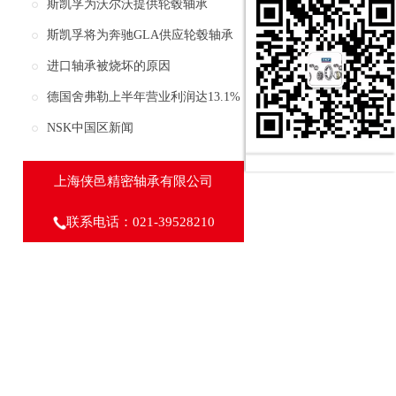
上海亮相
斯凯孚为沃尔沃提供轮毂轴承
斯凯孚将为奔驰GLA供应轮毂轴承
进口轴承被烧坏的原因
德国舍弗勒上半年营业利润达13.1%
保持强劲增长
NSK中国区新闻
上海侠邑精密轴承有限公司
联系电话：021-39528210