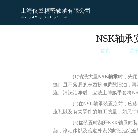
上海侠邑精密轴承有限公司
Shanghai Xiayi Bearing Co., Ltd
NSK轴
首页
关
(1)清洗大量
NSK轴承
时，先用
缝口且不落屑的东西挖净悉数旧油，再
遍。清洗洁净后，应戴上薄膜手套将N
(2)在NSK轴承装置之前，应
座孔以及有关零件的加工质量，如尺寸
(3)临装置时翻开NSK轴承封
架，滚动体以及滚道外表的封装油完全