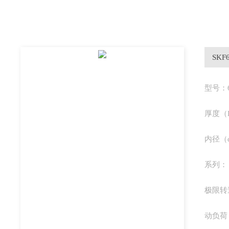
SKF6
型号：6
厚度（B
内径（d
系列：
极限转
动负荷：